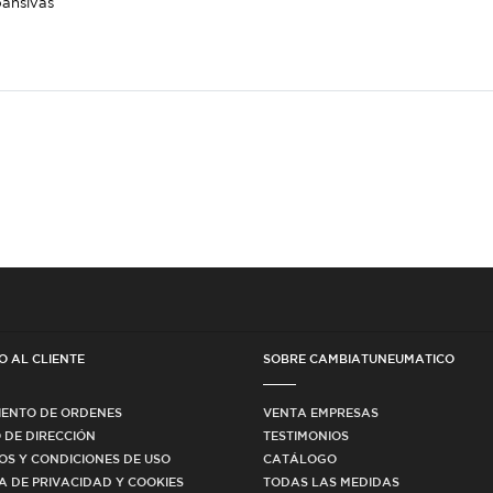
pansivas
O AL CLIENTE
SOBRE CAMBIATUNEUMATICO
IENTO DE ORDENES
VENTA EMPRESAS
 DE DIRECCIÓN
TESTIMONIOS
OS Y CONDICIONES DE USO
CATÁLOGO
CA DE PRIVACIDAD Y COOKIES
TODAS LAS MEDIDAS