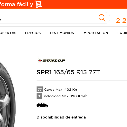
A
2 
OFERTAS
PRECIOS
TESTIMONIOS
IMPORTACIÓN
LIQU
SPR1
165/65 R13 77T
77
402
Kg
Carga Max:
T
190
Km/h
Velocidad Max:
Disponibilidad de entrega