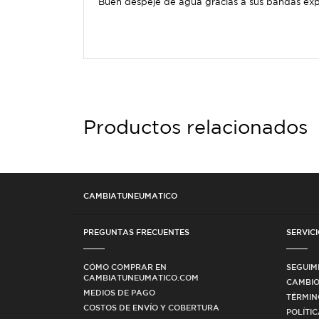
Buen despeje de agua gracias a sus bandas ex
Productos relacionados
CAMBIATUNEUMATICO
PREGUNTAS FRECUENTES
SERVICI
CÓMO COMPRAR EN
SEGUIM
CAMBIATUNEUMATICO.COM
CAMBIO
MEDIOS DE PAGO
TÉRMIN
COSTOS DE ENVÍO Y COBERTURA
POLÍTI