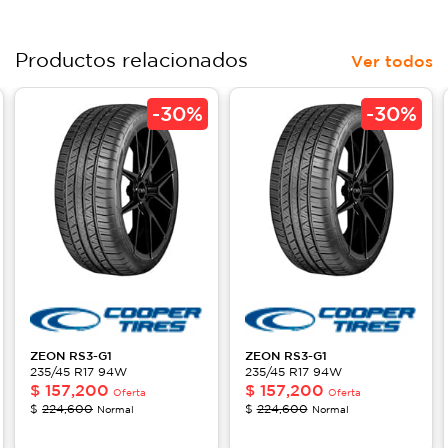
Productos relacionados
Ver todos
-
30%
-
30%
ZEON
RS3-G1
ZEON
RS3-G1
235/45 R17 94W
235/45 R17 94W
$
157,200
$
157,200
Oferta
Oferta
$
224,600
$
224,600
Normal
Normal