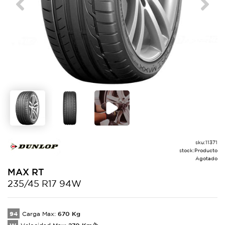
Previous
Next
sku:
11371
stock:
Producto
Agotado
MAX
RT
235/45 R17 94W
94
670
Kg
Carga Max:
270
Km/h