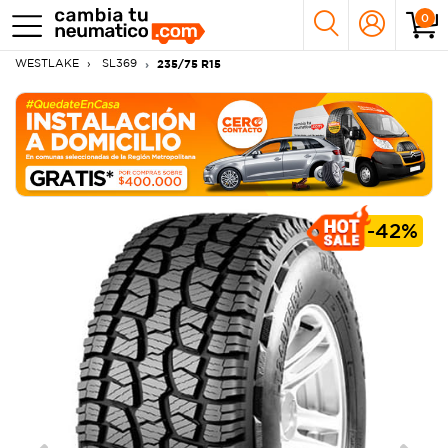
0
WESTLAKE
SL369
235/75 R15
-
42%