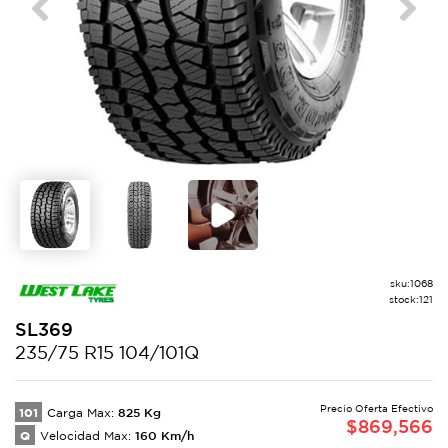
Previous
Next
sku:
1068
stock:
121
SL369
235/75 R15 104/101Q
Precio Oferta Efectivo
101
825
Kg
Carga Max:
$
869,566
Q
160
Km/h
Velocidad Max: