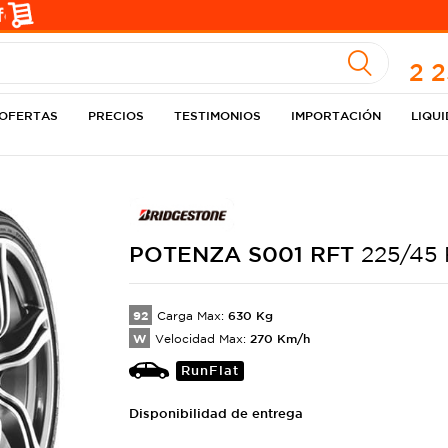
A
2 
OFERTAS
PRECIOS
TESTIMONIOS
IMPORTACIÓN
LIQU
POTENZA
S001 RFT
225/45
92
630
Kg
Carga Max:
W
270
Km/h
Velocidad Max:
RunFlat
Disponibilidad de entrega