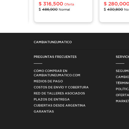
$
316,500
$
280,00
Oferta
Oferta
$
486,900
$
430,800
al
Normal
No
CAMBIATUNEUMATICO
PREGUNTAS FRECUENTES
SERVICI
CÓMO COMPRAR EN
SEGUIM
CAMBIATUNEUMATICO.COM
CAMBIO
MEDIOS DE PAGO
TÉRMIN
COSTOS DE ENVÍO Y COBERTURA
POLÍTI
RED DE TALLERES ASOCIADOS
OFERTA
PLAZOS DE ENTREGA
MARKET
CUBIERTAS DESDE ARGENTINA
GARANTÍAS