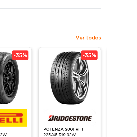
Ver todos
-
35%
-
35%
POTENZA
S001 RFT
P ZERO RF
92W
225/45 R19 92W
225/45 R19