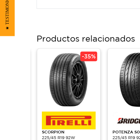
★ TESTIMONIOS
Productos relacionados
-
35%
-
35%
SCORPION
POTENZA
S0
2W
225/45 R19 92W
225/45 R19 