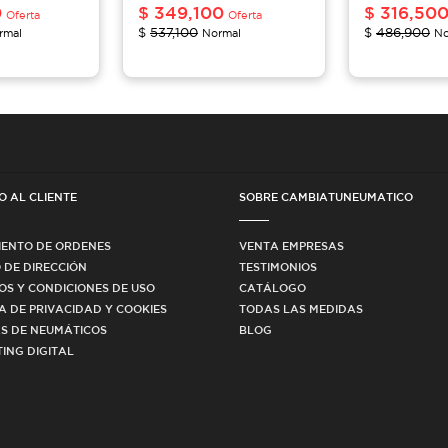
0
$
349,100
$
316,50
Oferta
Oferta
$
537,100
$
486,900
rmal
Normal
No
O AL CLIENTE
SOBRE CAMBIATUNEUMATICO
IENTO DE ORDENES
VENTA EMPRESAS
 DE DIRECCIÓN
TESTIMONIOS
OS Y CONDICIONES DE USO
CATÁLOGO
CA DE PRIVACIDAD Y COOKIES
TODAS LAS MEDIDAS
S DE NEUMÁTICOS
BLOG
ING DIGITAL