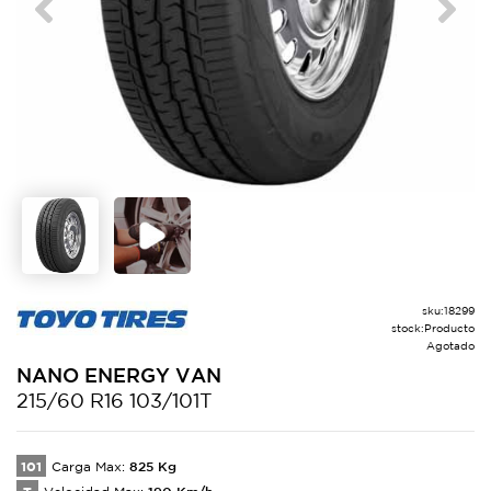
Previous
Next
sku:
18299
stock:
Producto
Agotado
NANO
ENERGY VAN
215/60 R16 103/101T
101
825
Kg
Carga Max:
190
Km/h