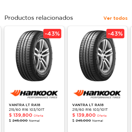
Productos relacionados
Ver todos
-
43%
-
43%
VANTRA LT
RA18
VANTRA LT
RA18
215/60 R16 103/101T
215/60 R16 103/101T
$
139,800
$
139,800
Oferta
Oferta
$
245,000
$
245,000
Normal
Normal