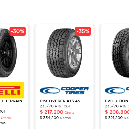
-
30%
-
35%
LL TERRAIN
DISCOVERER
AT3 4S
EVOLUTIO
235/70 R16 106T
235/70 R16 
06T
$
217,200
$
208,80
Oferta
$
334,200
$
321,200
Oferta
Normal
No
rmal