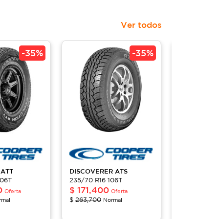
Ver todos
-
35%
-
35%
N
ATT
DISCOVERER
ATS
SCORPION
106T
235/70 R16 106T
PLUS
0
$
171,400
235/70 R16 
Oferta
Oferta
$
154,00
$
263,700
rmal
Normal
$
220,000
N