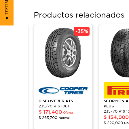
★ TESTIMONIOS
Productos relacionados
-
35%
-
35%
ATT
DISCOVERER
ATS
SCORPION
A
06T
235/70 R16 106T
PLUS
$
171,400
235/70 R16 1
Oferta
Oferta
$
154,000
$
263,700
al
Normal
$
220,000
No