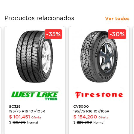
Productos relacionados
Ver todos
-
35%
-
30%
SC328
CV5000
195/75 R16 107/105R
195/75 R16 107/105R
$
101,451
$
154,200
Oferta
Oferta
$
156,100
$
220,300
Normal
Normal