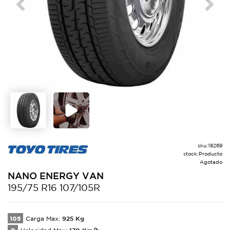
Previous
Next
sku:
18269
stock:
Producto
Agotado
NANO
ENERGY VAN
195/75 R16 107/105R
105
925
Kg
Carga Max:
170
Km/h