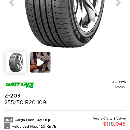
Previous
Next
sku:
17776
stock:
7
Z-203
255/50 R20 109L
Precio Oferta Efectivo
109
1030
Kg
Carga Max:
$
118,045
L
120
Km/h
Velocidad Max: