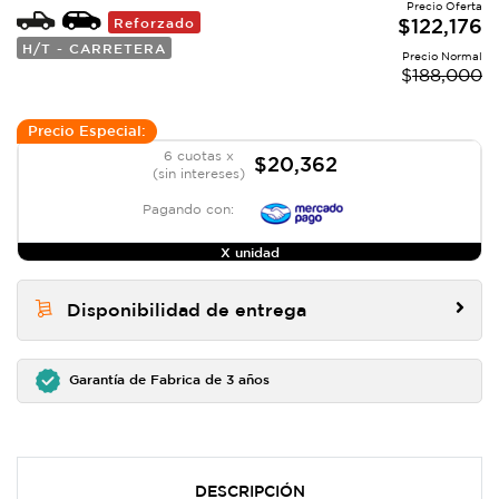
Precio Oferta
Reforzado
$
122,176
H/T - CARRETERA
Precio Normal
$
188,000
Precio Especial:
6 cuotas x
$20,362
(sin intereses)
Pagando con:
X unidad
Disponibilidad de entrega
Garantía de Fabrica de 3 años
DESCRIPCIÓN