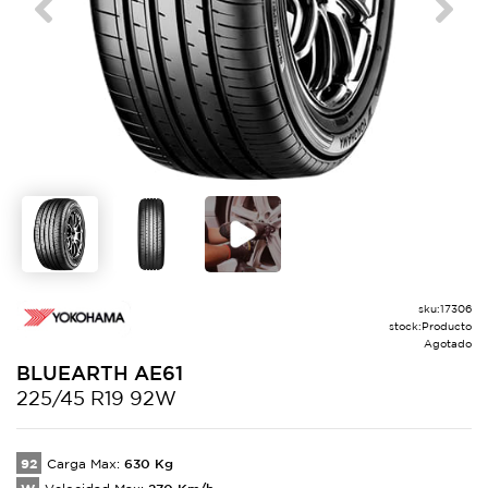
Previous
Next
sku:
17306
stock:
Producto
Agotado
BLUEARTH
AE61
225/45 R19 92W
92
630
Kg
Carga Max:
270
Km/h