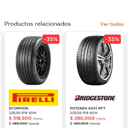
Productos relacionados
Ver todos
-
35%
-
35%
SCORPION
POTENZA
S001 RFT
225/45 R19 92W
225/45 R19 92W
$
316,500
$
280,000
Oferta
Oferta
$
486,900
$
430,800
Normal
Normal