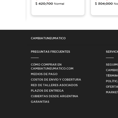
$
420,700
$
304,000
Oferta
Normal
No
al
CAMBIATUNEUMATICO
PREGUNTAS FRECUENTES
SERVICI
CÓMO COMPRAR EN
SEGUIM
CAMBIATUNEUMATICO.COM
CAMBIO
MEDIOS DE PAGO
TÉRMIN
COSTOS DE ENVÍO Y COBERTURA
POLÍTI
RED DE TALLERES ASOCIADOS
OFERTA
PLAZOS DE ENTREGA
MARKET
CUBIERTAS DESDE ARGENTINA
GARANTÍAS