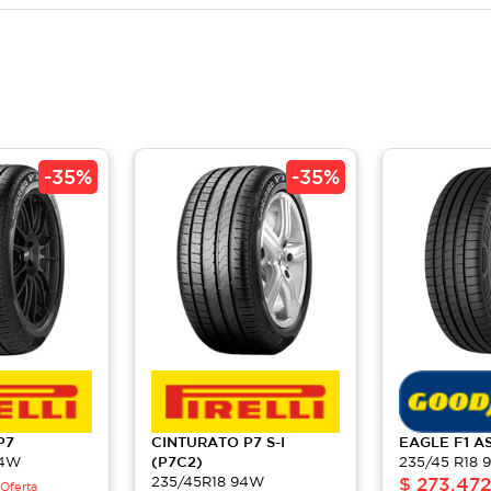
-
35%
-
35%
P7
CINTURATO
P7 S-I
EAGLE
F1 A
94W
(P7C2)
235/45 R18
235/45R18 94W
$
273,472
Oferta