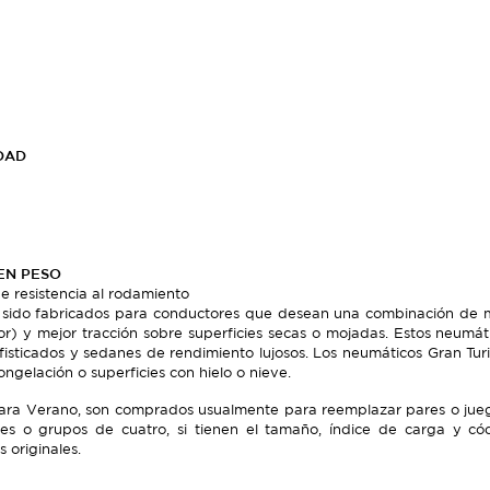
DAD
EN PESO
e resistencia al rodamiento
sido fabricados para conductores que desean una combinación de man
r) y mejor tracción sobre superficies secas o mojadas. Estos neumát
sofisticados y sedanes de rendimiento lujosos. Los neumáticos Gran T
ongelación o superficies con hielo o nieve.
 Para Verano, son comprados usualmente para reemplazar pares o jueg
es o grupos de cuatro, si tienen el tamaño, índice de carga y cód
 originales.