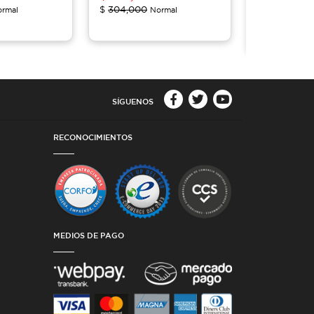
$
207,50
$
304,000
rmal
Normal
$
319,200
No
SÍGUENOS
RECONOCIMIENTOS
MEDIOS DE PAGO