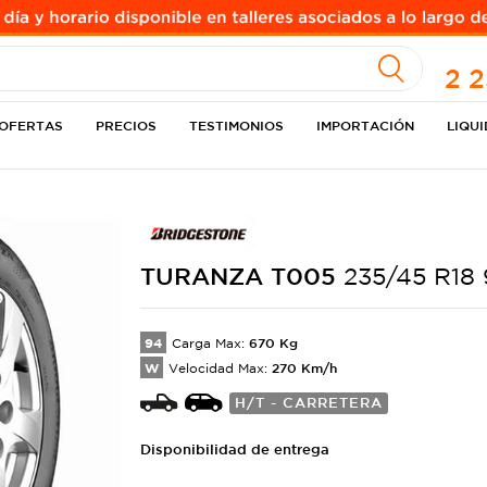
A
2 
OFERTAS
PRECIOS
TESTIMONIOS
IMPORTACIÓN
LIQU
TURANZA
T005
235/45 R18
94
670
Kg
Carga Max:
W
270
Km/h
Velocidad Max:
H/T - CARRETERA
Disponibilidad de entrega