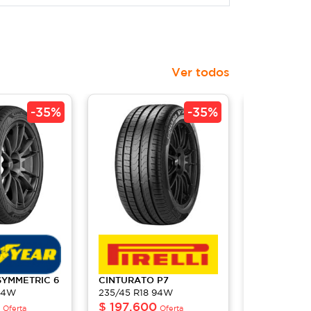
Ver todos
-
35%
-
35%
SYMMETRIC 6
CINTURATO
P7
CINTURAT
 94W
235/45 R18 94W
(P7C2)
$
197,600
235/45R18 
Oferta
Oferta