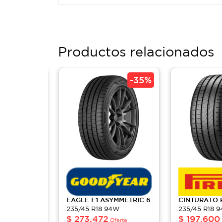
Productos relacionados
-
35%
-
35%
7 S-I
EAGLE
F1 ASYMMETRIC 6
CINTURATO
235/45 R18 94W
235/45 R18 
4W
$
273,472
$
197,600
Oferta