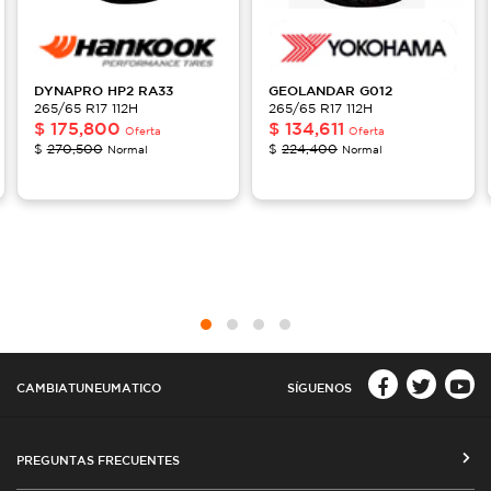
DYNAPRO HP2
RA33
GEOLANDAR
G012
265/65 R17 112H
265/65 R17 112H
$
175,800
$
134,611
Oferta
Oferta
$
270,500
$
224,400
Normal
Normal
CAMBIATUNEUMATICO
SÍGUENOS
PREGUNTAS FRECUENTES