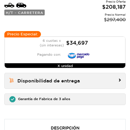
Precio Oferta
$
208,187
H/T - CARRETERA
Precio Normal
$
297,400
Precio Especial:
6 cuotas x
$34,697
(sin intereses)
Pagando con:
X unidad
Disponibilidad de entrega
Garantía de Fabrica de 3 años
DESCRIPCIÓN