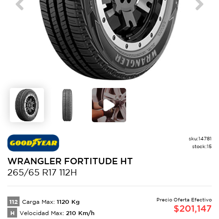
Previous
Next
sku:
14781
stock:
15
WRANGLER
FORTITUDE HT
265/65 R17 112H
Precio Oferta Efectivo
112
1120
Kg
Carga Max:
$
201,147
H
210
Km/h
Velocidad Max: