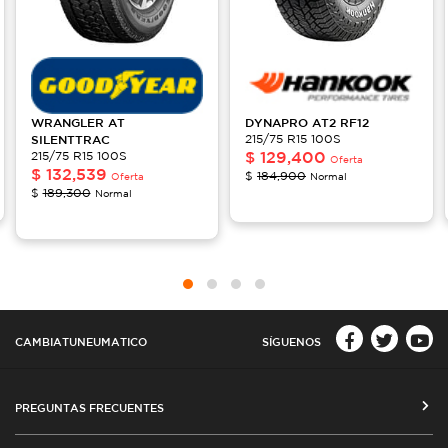
WRANGLER
AT
DYNAPRO AT2
RF12
SILENTTRAC
215/75 R15 100S
$
129,400
215/75 R15 100S
Oferta
$
132,539
$
184,900
Oferta
Normal
$
189,300
Normal
CAMBIATUNEUMATICO
SÍGUENOS
PREGUNTAS FRECUENTES
CÓMO COMPRAR EN CAMBIATUNEUMATICO.COM