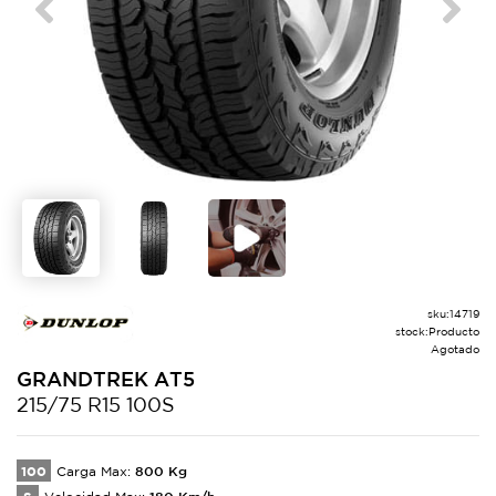
Previous
Next
sku:
14719
stock:
Producto
Agotado
GRANDTREK
AT5
215/75 R15 100S
100
800
Kg
Carga Max:
180
Km/h