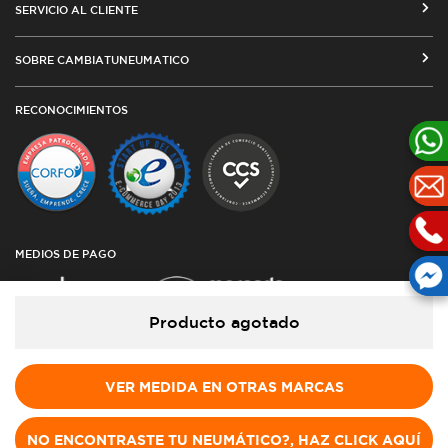
SERVICIO AL CLIENTE
MEDIOS DE PAGO
SEGUIMIENTO DE ORDENES
SOBRE CAMBIATUNEUMATICO
COSTOS DE ENVÍO Y COBERTURA
CAMBIO DE DIRECCIÓN
VENTA EMPRESAS
RED DE TALLERES ASOCIADOS
RECONOCIMIENTOS
TÉRMINOS Y CONDICIONES DE USO
TESTIMONIOS
PLAZOS DE ENTREGA
POLÍTICA DE PRIVACIDAD Y COOKIES
CATÁLOGO
CUBIERTAS DESDE ARGENTINA
OFERTAS DE NEUMÁTICOS
TODAS LAS MEDIDAS
GARANTÍAS
MARKETING DIGITAL
BLOG
MEDIOS DE PAGO
Producto agotado
VER MEDIDA EN OTRAS MARCAS
INFORMACIÓN LEGAL
EMPRESA
NO ENCONTRASTE TU NEUMÁTICO?, HAZ CLICK AQUÍ