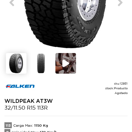
Previous
Next
sku:
12931
stock:
Producto
Agotado
WILDPEAK
AT3W
32/11.50 R15 113R
113
1150
Kg
Carga Max:
170
Km/h